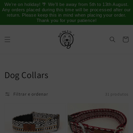
Saltar
We're on holiday! 🌴 We'll be away from 5th to 13th August.
para o
Any orders placed during this time will be processed after our
conteúdo
return. Please keep this in mind when placing your order.
Thank you for your patience!
Carrinh
Coleção:
Dog Collars
Filtrar e ordenar
31 produtos