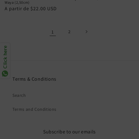
Waya (2,50cm)
normal
Preço
A partir de $22.00 USD
normal
1
2
Click here
Terms & Conditions
Search
Terms and Conditions
Subscribe to our emails