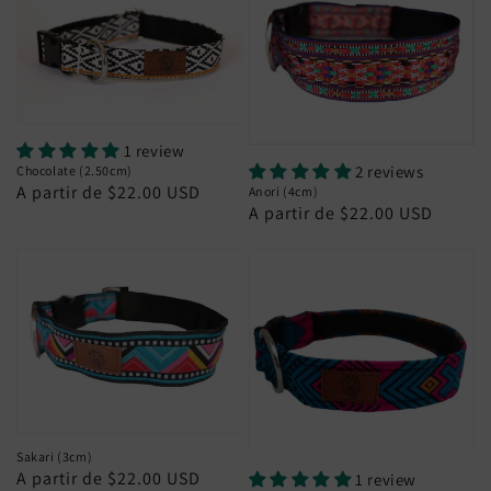
1 review
2 reviews
Chocolate (2.50cm)
Preço
A partir de $22.00 USD
Anori (4cm)
Preço
A partir de $22.00 USD
normal
normal
Sakari (3cm)
Preço
A partir de $22.00 USD
1 review