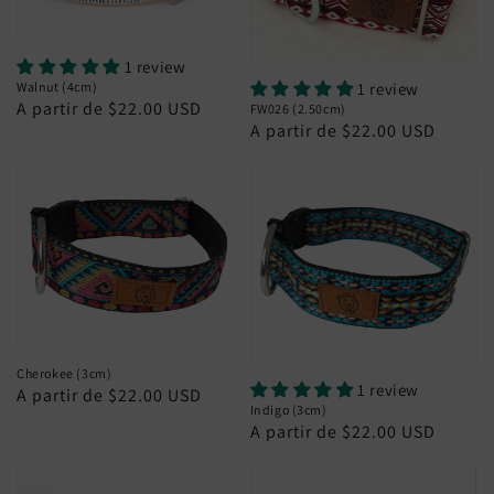
1 review
1 review
Walnut (4cm)
Preço
A partir de $22.00 USD
FW026 (2.50cm)
Preço
A partir de $22.00 USD
normal
normal
Cherokee (3cm)
1 review
Preço
A partir de $22.00 USD
Indigo (3cm)
normal
Preço
A partir de $22.00 USD
normal