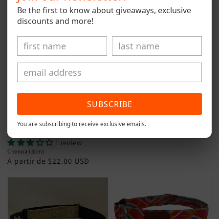
normal
Be the first to know about giveaways, exclusive
discounts and more!
SUBSCRIBE
1 review
Tewa (4cm)
You are subscribing to receive exclusive emails.
Preço
A partir de $22.00 USD
normal
1 review
Chenoa (3cm)
Preço
A partir de $22.00 USD
normal