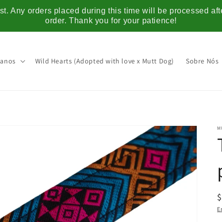
t. Any orders placed during this time will be processed af
order. Thank you for your patience!
anos
Wild Hearts (Adopted with love x Mutt Dog)
Sobre Nós
M
E