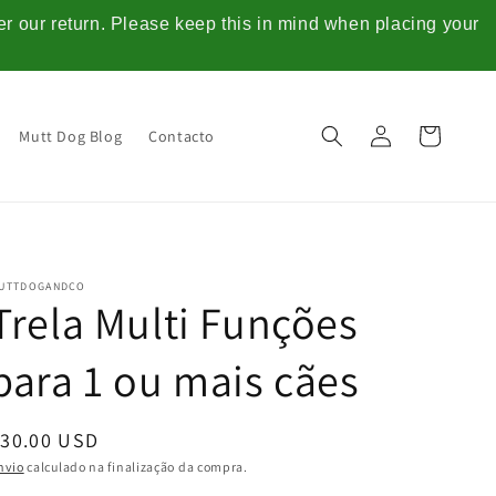
ter our return. Please keep this in mind when placing your
Iniciar
Carrinho
Mutt Dog Blog
Contacto
sessão
UTTDOGANDCO
Trela Multi Funções
para 1 ou mais cães
Preço
$30.00 USD
normal
nvio
calculado na finalização da compra.