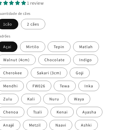
1 review
uantidade de cães
1cão
2 cães
adrões
Açai
Mirtilo
Tepin
Matlah
Walnut (4cm)
Chocolate
Indigo
Cherokee
Sakari (3cm)
Goji
Mendhi
FW026
Tewa
Inka
Zulu
Kali
Nuru
Waya
Chenoa
Tsali
Kenai
Ayasha
Anajé
Metzil
Naavi
Ashki