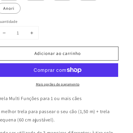
Anori
uantidade
Diminuir
Aumentar
a
a
quantidade
quantidade
Adicionar ao carrinho
de
de
Trela
Trela
Multi
Multi
Funções
Funções
para
para
Mais opções de pagamento
1
1
ou
ou
mais
mais
rela Multi Funções para 1 ou mais cães
cães
cães
 melhor trela para passear o seu cão (1,50 m) + trela
equena (60 cm ajustável).
ode ser utilizada de 3 maneiras diferentes: à tira colo,