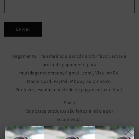
Enviar
Pagamento: Transferência Bancária (Por favor, envie a
prova de pagamento para
muttdogandcompany@gmail.com), Visa, AMEX,
MasterCard, PayPal, Mbway ou Dinheiro.
Por favor, escolha o método de pagamento no final.
Envio
Os nossos produtos são feitos à mão e por
encomenda.
Todas as nossas encomendas serão enviadas por
correio registado num prazo de 1 a 7 dias úteis após o