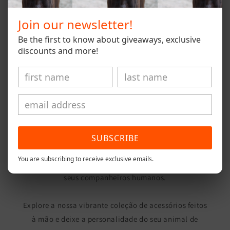
venda, 1€ reverte para uma Associação de
Join our newsletter!
animais abandonados, contribuindo para
melhorar a vida de muitos patudos que ainda
Be the first to know about giveaways, exclusive
discounts and more!
procuram um lar.
Obrigada por fazeres parte desta missão!
Esperemos que gostem! <3
SUBSCRIBE
Junte-se a nós nesta emocionante jornada enquanto
You are subscribing to receive exclusive emails.
celebramos o vínculo entre animais de estimação e
seus companheiros humanos.
Explore a nossa vibrante coleção de acessórios feitos
à mão e deixe a personalidade do seu animal de