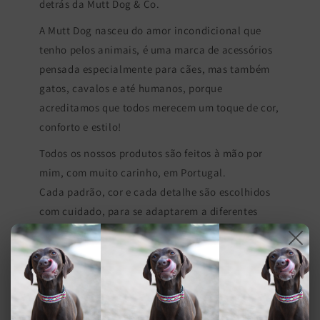
detrás da Mutt Dog & Co.
A Mutt Dog nasceu do amor incondicional que
tenho pelos animais, é uma marca de acessórios
pensada especialmente para cães, mas também
gatos, cavalos e até humanos, porque
acreditamos que todos merecem um toque de cor,
conforto e estilo!
Todos os nossos produtos são feitos à mão por
mim, com muito carinho, em Portugal.
Cada padrão, cor e cada detalhe são escolhidos
com cuidado, para se adaptarem a diferentes
raças, tamanhos e personalidades.
Mais do que uma marca, a Mutt Dog é um projeto
com propósito. Queremos espalhar alegria entre
os animais e os seus donos, mas também ajudar
aqueles que mais precisam. Por isso, por cada