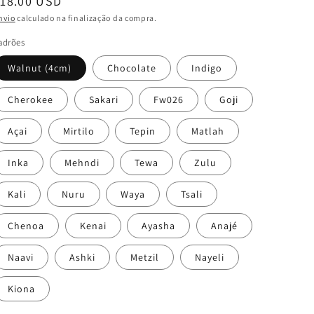
Preço
18.00 USD
normal
nvio
calculado na finalização da compra.
adrões
Walnut (4cm)
Chocolate
Indigo
Cherokee
Sakari
Fw026
Goji
Açai
Mirtilo
Tepin
Matlah
Inka
Mehndi
Tewa
Zulu
Kali
Nuru
Waya
Tsali
Chenoa
Kenai
Ayasha
Anajé
Naavi
Ashki
Metzil
Nayeli
Kiona