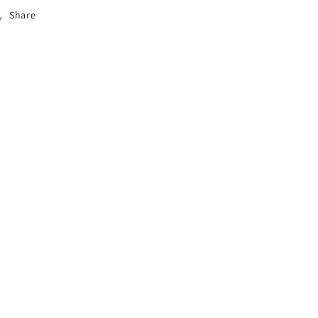
cães)
cães)
Share