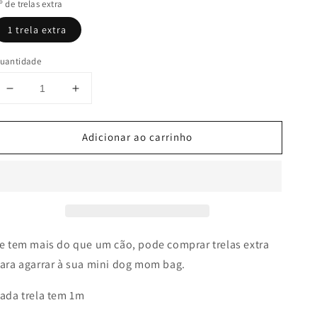
º de trelas extra
1 trela extra
uantidade
Diminuir
Aumentar
a
a
quantidade
quantidade
Adicionar ao carrinho
de
de
Trela
Trela
Extra
Extra
para
para
a
a
Mini
Mini
Dog
Dog
Mom
Mom
e tem mais do que um cão, pode comprar trelas extra
Bag
Bag
ara agarrar à sua mini dog mom bag.
(2
(2
ou
ou
ada trela tem 1m
mais
mais