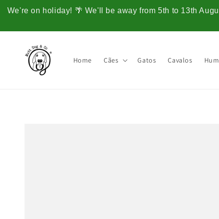
Saltar
para o
We're on holiday! 🌴 We'll be away from 5th to 13th Augus
conteúdo
Home
Cães
Gatos
Cavalos
Hum
Saltar para
a
informação
do produto