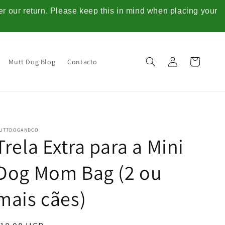
ter our return. Please keep this in mind when placing your
Iniciar
Carrinho
Mutt Dog Blog
Contacto
sessão
UTTDOGANDCO
Trela Extra para a Mini
Dog Mom Bag (2 ou
mais cães)