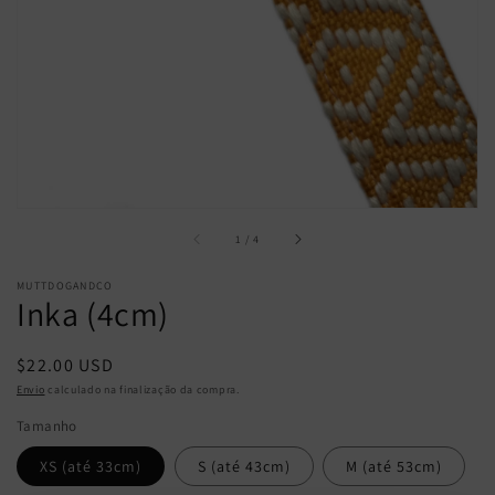
de
1
/
4
MUTTDOGANDCO
Inka (4cm)
Preço
$22.00 USD
normal
Envio
calculado na finalização da compra.
Tamanho
XS (até 33cm)
S (até 43cm)
M (até 53cm)