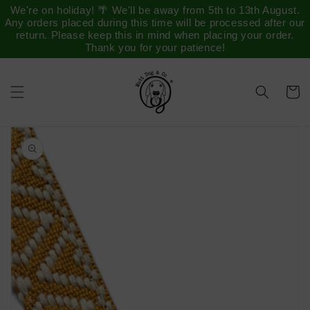
Saltar
We're on holiday! 🌴 We'll be away from 5th to 13th August.
para o
Any orders placed during this time will be processed after our
conteúdo
return. Please keep this in mind when placing your order.
Thank you for your patience!
Carrinh
Saltar para
a
informação
do produto