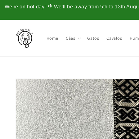
Saltar
para o
We're on holiday! 🌴 We'll be away from 5th to 13th Augus
conteúdo
Home
Cães
Gatos
Cavalos
Hum
Saltar para
a
informação
do produto