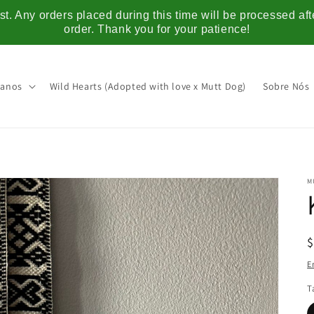
t. Any orders placed during this time will be processed af
order. Thank you for your patience!
anos
Wild Hearts (Adopted with love x Mutt Dog)
Sobre Nós
M
E
T