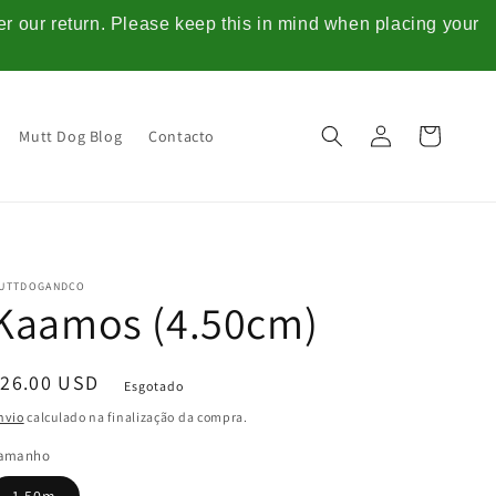
ter our return. Please keep this in mind when placing your
Iniciar
Carrinho
Mutt Dog Blog
Contacto
sessão
UTTDOGANDCO
Kaamos (4.50cm)
Preço
$26.00 USD
Esgotado
normal
nvio
calculado na finalização da compra.
amanho