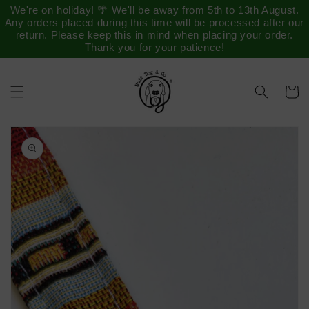
Saltar
We're on holiday! 🌴 We'll be away from 5th to 13th August.
para o
Any orders placed during this time will be processed after our
conteúdo
return. Please keep this in mind when placing your order.
Thank you for your patience!
Carrinh
Saltar para
a
informação
do produto