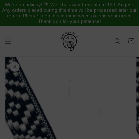
Saltar
We're on holiday! 🌴 We'll be away from 5th to 13th August.
para o
Any orders placed during this time will be processed after our
conteúdo
return. Please keep this in mind when placing your order.
Thank you for your patience!
Carrinh
Saltar para
a
informação
do produto