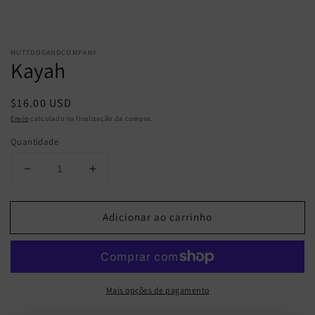
galeria
MUTTDOGANDCOMPANY
Kayah
Preço
$16.00 USD
normal
Envio
calculado na finalização da compra.
Quantidade
Diminuir
Aumentar
a
a
quantidade
quantidade
Adicionar ao carrinho
de
de
Kayah
Kayah
Mais opções de pagamento