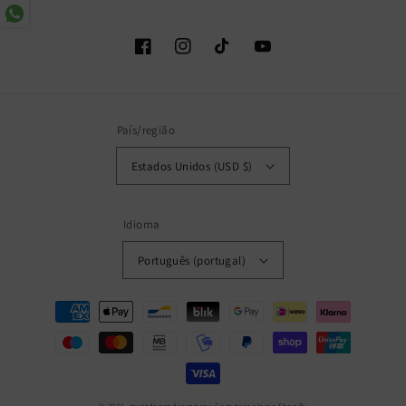
Facebook
Instagram
TikTok
YouTube
País/região
Estados Unidos (USD $)
Idioma
Português (portugal)
Métodos
de
pagamento
© 2026,
muttdogandcompany
Com tecnologia Shopify