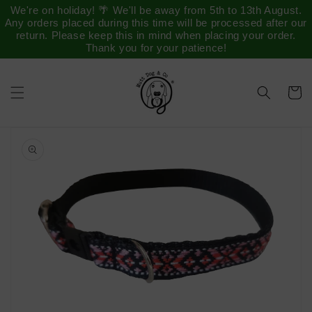
Saltar
We're on holiday! 🌴 We'll be away from 5th to 13th August.
para o
Any orders placed during this time will be processed after our
conteúdo
return. Please keep this in mind when placing your order.
Thank you for your patience!
Carrinh
Saltar para
a
informação
do produto
Abrir
conteúdo
multimédia
1
na
vista
em