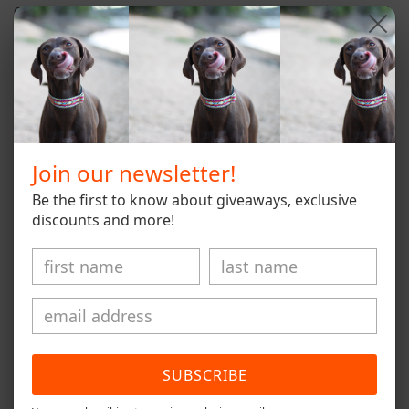
Coleira de gato ajustável feita à mão com padrão étnico azul
e branco.
É feito com material seguro e suave.
Tecido de algodão costurado em uma fita de grosgrain preta.
Ferragens em aço inoxidável
33cm de comprimento e 1,50cm de largura com fivela de
Join our newsletter!
liberação
Be the first to know about giveaways, exclusive
discounts and more!
Share
Customer Reviews
SUBSCRIBE
Be the first to write a review