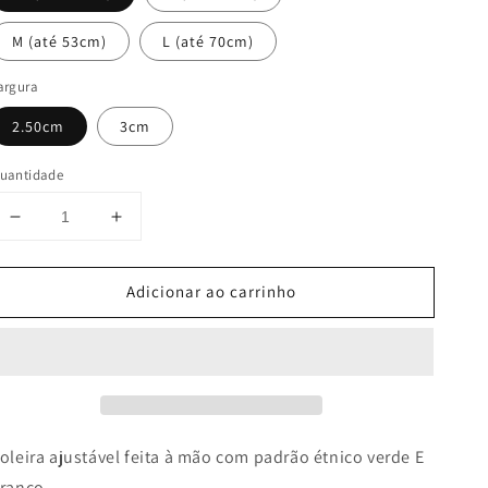
M (até 53cm)
L (até 70cm)
argura
2.50cm
3cm
uantidade
Diminuir
Aumentar
a
a
quantidade
quantidade
Adicionar ao carrinho
de
de
Nuru
Nuru
(2.50
(2.50
ou
ou
3cm)
3cm)
oleira ajustável feita à mão com padrão étnico verde E
ranco.