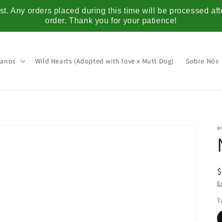
t. Any orders placed during this time will be processed af
order. Thank you for your patience!
anos
Wild Hearts (Adopted with love x Mutt Dog)
Sobre Nós
M
E
T