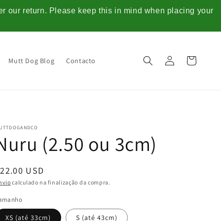
ter our return. Please keep this in mind when placing your
Iniciar
Carrinho
Mutt Dog Blog
Contacto
sessão
UTTDOGANDCO
Nuru (2.50 ou 3cm)
Preço
$22.00 USD
normal
nvio
calculado na finalização da compra.
amanho
XS (até 33cm)
S (até 43cm)