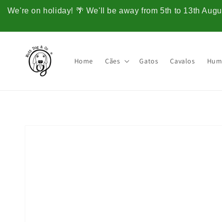
Saltar
para o
We're on holiday! 🌴 We'll be away from 5th to 13th Augus
conteúdo
Home
Cães
Gatos
Cavalos
Hum
Saltar para
a
informação
do produto