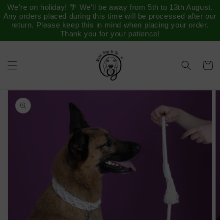
Saltar
We're on holiday! 🌴 We'll be away from 5th to 13th August.
para o
Any orders placed during this time will be processed after our
conteúdo
return. Please keep this in mind when placing your order.
Thank you for your patience!
Carrinh
Saltar para
a
informação
do produto
Abrir
conteúdo
multimédia
1
na
vista
em
galeria