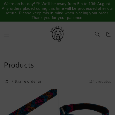
Saltar
We're on holiday! 🌴 We'll be away from 5th to 13th August.
para o
Any orders placed during this time will be processed after our
conteúdo
return. Please keep this in mind when placing your order.
Thank you for your patience!
Carrinh
Coleção:
Products
Filtrar e ordenar
114 produtos