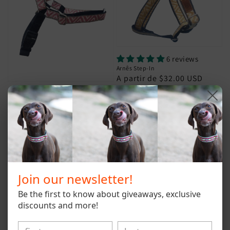
6 reviews
Arnês Step-In
Preço
A partir de $32.00 USD
normal
2 reviews
Arnês Smooth Walk
Preço
A partir de $30.00 USD
normal
Join our newsletter!
Be the first to know about giveaways, exclusive
discounts and more!