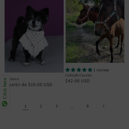
1 review
Cabeção Cavalos
Bandana
Click here
Preço
$42.00 USD
Preço
A partir de $19.00 USD
normal
normal
1
2
3
…
8