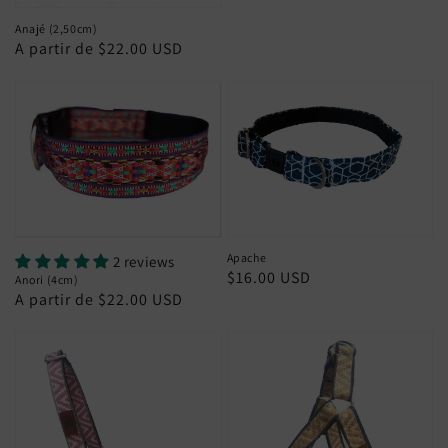
normal
Anajé (2,50cm)
Preço
A partir de $22.00 USD
normal
Apache
2 reviews
Preço
$16.00 USD
Anori (4cm)
Preço
A partir de $22.00 USD
normal
normal