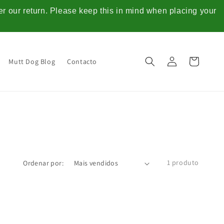
ter our return. Please keep this in mind when placing your
Iniciar
Carrinho
Mutt Dog Blog
Contacto
sessão
1 produto
Ordenar por: